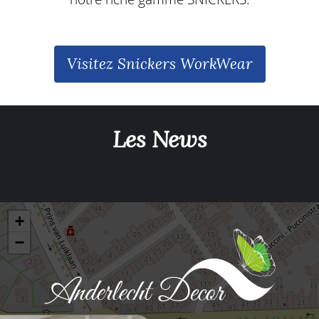
Visitez Snickers WorkWear
Les News
+
−