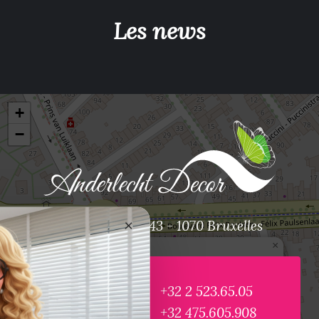
Les news
+
−
×
Bd. Prince de Liege, 43 - 1070 Bruxelles
×
Anderlecht Décor
Bd. Prince de Liège 43, 1070 Bruxelles
Ouvrir dans Google Maps
+32 2 523.65.05
+32 475.605.908