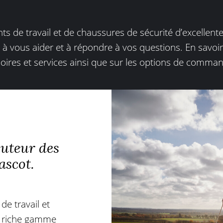
e travail et de chaussures de sécurité d’excellente
à vous aider et à répondre à vos questions. En savoir
soires et services ainsi que sur les options de command
buteur des
ascot.
e travail et
e riche gamme