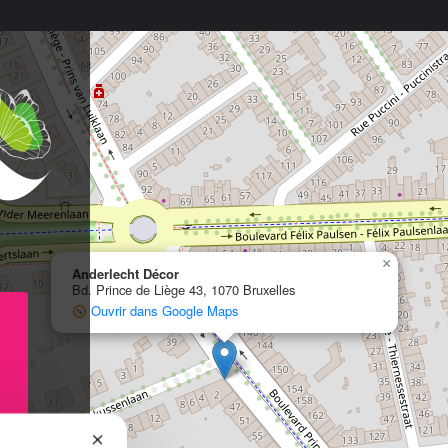
×
Anderlecht Décor
Bd. Prince de Liège 43, 1070 Bruxelles
Ouvrir dans Google Maps
×