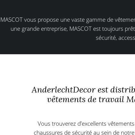
MASCOT vous propose une vaste gamme de vêtements d
une grande entreprise, MASCOT est toujours prêt 
sécurité, acces
AnderlechtDecor est distri
vêtements de travail M
Vous trouverez d’excellents vêtements d
chaussures de sécurité au sein de notr